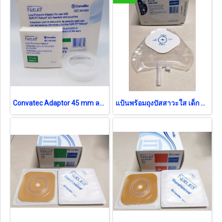
Convatec Adaptor 45 mm ลดแรงกด (รหัส 401993)
แป้นพร้อมถุงปัสสาวะใส เด็ก Convatec Little Ones 8-25 มม. (รหัส 020917)