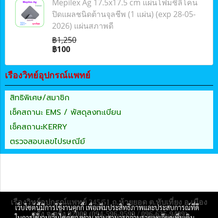
Mepilex Ag 17.5x17.5 cm แผ่นโฟมซิลิโคน
ปิดแผลชนิดต้านจุลชีพ (1 แผ่น) (exp 28-05-
2026) แผ่นสภาพดี
฿1,250
฿100
เรืองวิทย์อุปกรณ์แพทย์
สิทธิพิเศษ/สมาชิก
เช็คสถานะ EMS / พัสดุลงทะเบียน
เช็คสถานะKERRY
ตรวจสอบเลขไปรษณีย์
เรืองวิทย์อุปกรณ์แพทย์ 245/51 ถ.ห้วยยอด ต.ทับเที่ยง อ.เมือง
เว็บไซต์นี้มีการใช้งานคุกกี้ เพื่อเพิ่มประสิทธิภาพและประสบการณ์ที่ดี
ตรัง จ.ตรัง 92000 (094-596-9599 / 096-635-9409)
ในการใช้งานเว็บไซต์ของท่าน ท่านสามารถอ่านรายละเอียดเพิ่มเติม