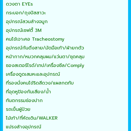
ดวงตา EYEs
กระบอก/ถุงปัสสาวะ
อุปกรณ์สวนล้างจมูก
อุปกรณ์เซฟตี้ 3M
คนไข้เจาะคอ Tracheostomy
อุปกรณ์กันดึงสาย/มัดมือเท้า/ผ้ายกตัว
หน้ากาก/หมวกคลุมผม/แว่นตา/ชุดคลุม
ซองสเตอร์ไรด์/เทป/เครื่องซีล/Comply
เครื่องดูดเสมหะและอุปกรณ์
ที่รองนั่งคนไข้ริดสีดวง/แผลกดทับ
ที่อุดหูป้องกันเสียง/น้ำ
ทันตกรรมช่องปาก
รถเข็นผู้ป่วย
ไม้เท้า/ที่หัดเดิน/WALKER
แปรงล้างอุปกรณ์