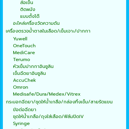
ล้อเข็น
ติดผนัง
แบบตั้งโต๊
อะไหล่เครื่องวัดความดัน
เครื่องตรวจน้ำตาลในเลือด/เข็มเจาะ/ปากกา
Yuwell
OneTouch
MediCare
Terumo
หัวเข็มปากกาอินซูลิน
เข็มฉีดยาอินซูลิน
AccuChek
Omron
Medisafe/Dura/Medex/Vitrex
กระบอกฉีดยา/ชุดให้น้ำเกลือ/กล่องทิ้งเข็ม/สายรัดแขน
ข้อต่อฉีดยา
ชุดให้น้ำเกลือ/ถุงใส่เลือด/ฟิล์มปิดIV
Syringe