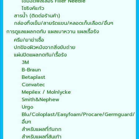
เข็มฉีดฟิลเลอร์ Filler Needle
ไซริงค์แก้ว
สารน้ำ (ติดต่อร้านค้า)
กล่องทิ้งเข็ม/สายรัดแขน/หลอดเก็บเลือด/อื่นๆ
การดูแลแผลกดทับ แผลเบาหวาน แผลเรื้อรัง
ครีม/ยาฆ่าเชื้อ
ปกป้องผิวหนังจากสิ่งขับถ่าย
แผ่นปิดแผลกดทับ/เรื้อรัง
3M
B-Braun
Betaplast
Convatec
Mepilex / Molnlycke
Smith&Nephew
Urgo
Blu/Coloplast/Easyfoam/Procare/Germguard/
อื่นๆ
สำหรับแผลที่ก้นกก
สำหรับแผลที่ส้นเท้า