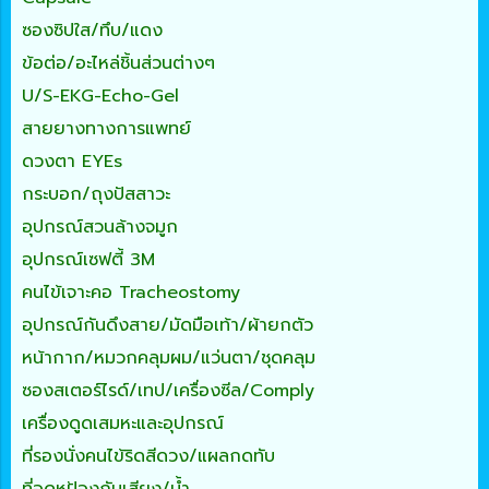
ซองซิปใส/ทึบ/แดง
ข้อต่อ/อะไหล่ชิ้นส่วนต่างๆ
U/S-EKG-Echo-Gel
สายยางทางการแพทย์
ดวงตา EYEs
กระบอก/ถุงปัสสาวะ
อุปกรณ์สวนล้างจมูก
อุปกรณ์เซฟตี้ 3M
คนไข้เจาะคอ Tracheostomy
อุปกรณ์กันดึงสาย/มัดมือเท้า/ผ้ายกตัว
หน้ากาก/หมวกคลุมผม/แว่นตา/ชุดคลุม
ซองสเตอร์ไรด์/เทป/เครื่องซีล/Comply
เครื่องดูดเสมหะและอุปกรณ์
ที่รองนั่งคนไข้ริดสีดวง/แผลกดทับ