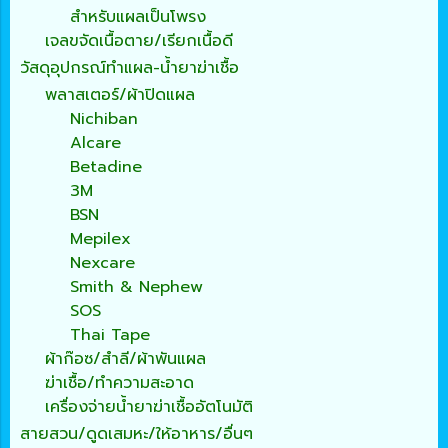
สำหรับแผลเป็นโพรง
เจลขจัดเนื้อตาย/เรียกเนื้อดี
วัสดุอุปกรณ์ทำแผล-น้ำยาฆ่าเชื้อ
พลาสเตอร์/ผ้าปิดแผล
Nichiban
Alcare
Betadine
3M
BSN
Mepilex
Nexcare
Smith & Nephew
SOS
Thai Tape
ผ้าก๊อซ/สำลี/ผ้าพันแผล
ฆ่าเชื้อ/ทำความสะอาด
เครื่องจ่ายน้ำยาฆ่าเชื้ออัตโนมัติ
สายสวน/ดูดเสมหะ/ให้อาหาร/อื่นๆ