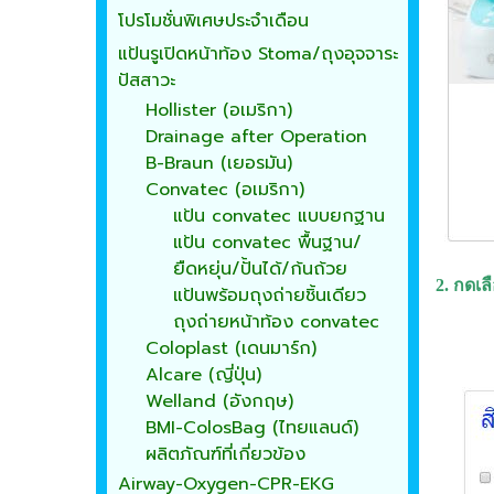
โปรโมชั่นพิเศษประจำเดือน
แป้นรูเปิดหน้าท้อง Stoma/ถุงอุจจาระ
ปัสสาวะ
Hollister (อเมริกา)
Drainage after Operation
B-Braun (เยอรมัน)
Convatec (อเมริกา)
แป้น convatec แบบยกฐาน
แป้น convatec พื้นฐาน/
ยืดหยุ่น/ปั้นได้/ก้นถ้วย
2. กดเล
แป้นพร้อมถุงถ่ายชิ้นเดียว
ถุงถ่ายหน้าท้อง convatec
Coloplast (เดนมาร์ก)
Alcare (ญี่ปุ่น)
Welland (อังกฤษ)
BMI-ColosBag (ไทยแลนด์)
ผลิตภัณฑ์ที่เกี่ยวข้อง
Airway-Oxygen-CPR-EKG