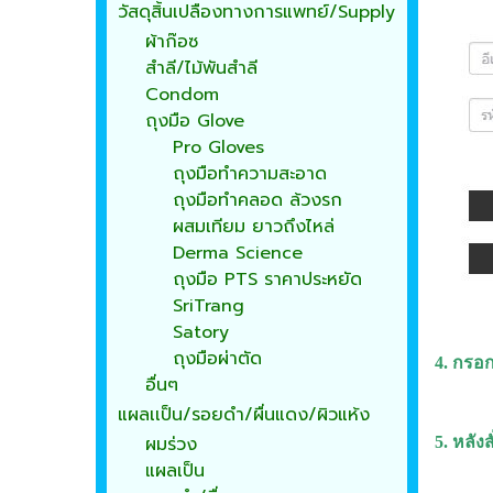
วัสดุสิ้นเปลืองทางการแพทย์/Supply
ผ้าก๊อซ
สำลี/ไม้พันสำลี
Condom
ถุงมือ Glove
Pro Gloves
ถุงมือทำความสะอาด
ถุงมือทำคลอด ล้วงรก
ผสมเทียม ยาวถึงไหล่
Derma Science
ถุงมือ PTS ราคาประหยัด
SriTrang
Satory
ถุงมือผ่าตัด
4. กรอก
อื่นๆ
แผลเเป็น/รอยดำ/ผื่นแดง/ผิวแห้ง
ผมร่วง
5. หลัง
แผลเป็น