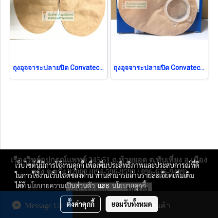
ถุงอุจจาระปลายปิด Convatec APS 38 mm (421678)
ถุงอุจจาระปลายปิด Convatec APS 45 mm (421680)
เรืองวิทย์อุปกรณ์แพทย์ 245/51 ถ.ห้วยยอด ต.ทับเที่ยง อ.เมือง
เว็บไซต์นี้มีการใช้งานคุกกี้ เพื่อเพิ่มประสิทธิภาพและประสบการณ์ที่ดี
ตรัง จ.ตรัง 92000 (094-596-9599 / 096-635-9409)
ในการใช้งานเว็บไซต์ของท่าน ท่านสามารถอ่านรายละเอียดเพิ่มเติม
ได้ที่
นโยบายความเป็นส่วนตัว
และ
นโยบายคุกกี้
ผู้เข้าชมวันนี้
10,370
ตั้งค่าคุกกี้
ยอมรับทั้งหมด
Message Us
สั่งซื้อสินค้า
Powered by
MakeWebEasy.com