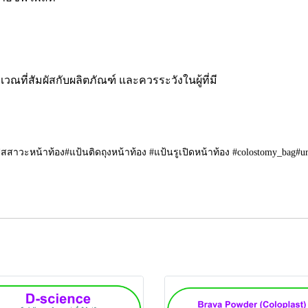
ที่สัมผัสกับผลิตภัณฑ์ และควรระวังในผู้ที่มี
ปัสสาวะหน้าท้อง#แป้นติดถุงหน้าท้อง #แป้นรูเปิดหน้าท้อง #colostomy_bag#