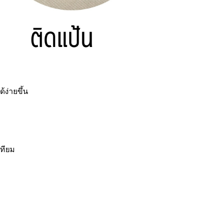
ง่ายขึ้น
เทียม