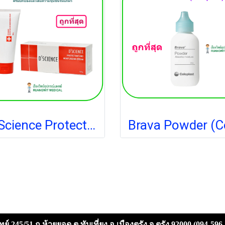
D-Science Protectant 100 g. (exp 12-2027)
ย์ 245/51 ถ.ห้วยยอด ต.ทับเที่ยง อ.เมืองตรัง จ.ตรัง 92000 (094-596