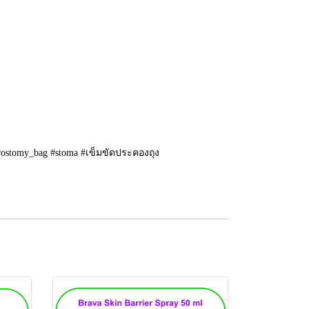
urostomy_bag #stoma #เข็มขัดประคองถุง