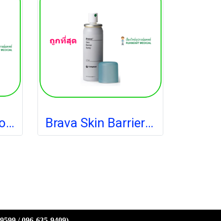
Brava Powder (Coloplast) ผงรักษาแผลรอบรูเปิดทวารเทียม (exp 11-2027)
Brava Skin Barrier Spray 50 ml [Coloplast] สเปรย์เคลือบปกป้องผิว
-9599 / 096-635-9409)