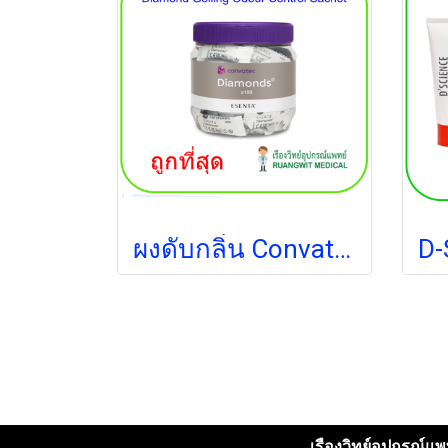
ผงดับกลิ่น Convatec Diamond Gelling ( 1ซอง)
เรืองวิทย์อุปกรณ์แพท