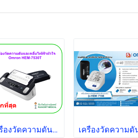
เครื่องวัดความดันและคลื่นไฟฟ้าหัวใจ Omron HEM-7530T (ประกันศูนย์ไทย 5 ปี)