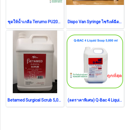
ชุดให้น้ำเกลือ Terumo PU200L (Infusion Pump) (1 ชิ้น)
Dispo Van Syringe ไซริงค์ฉีดยา ไม่ติดเข็ม 1mL (exp 03-2026)
Betamed Surgical Scrub 5,000 mL (exp 08-2028)
(ลดราคาพิเศษ) Q-Bac 4 Liquid Soap 4,300 mL (ฉลากเขียน 5000 mL)