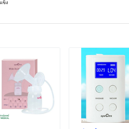
่แข็ง