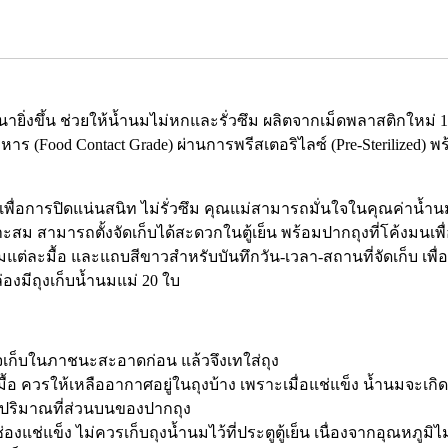
นายิ่งขึ้น ช่วยให้น้ำนมไม่หกและรั่วซึม ผลิตจากเม็ดพลาสติกใหม
หาร (Food Contact Grade) ผ่านการพรีสเตอริไลซ์ (Pre-Sterilized) พ
 เพื่อการปิดแน่นสนิท ไม่รั่วซึม คุณแม่สามารถมั่นใจในคุณค่าน้
าะสม สามารถตั้งจัดเก็บได้สะดวกในตู้เย็น พร้อมปากถุงที่โค้งม
่ละมื้อ และแถบสีขาวสำหรับบันทึกวัน-เวลา-สถานที่จัดเก็บ เพื่
่องมีถุงเก็บน้ำนมแม่ 20 ใบ
จเก็บในภาชนะสะอาดก่อน แล้วจึงเทใส่ถุง
มื้อ ควรให้เหลืออากาศอยู่ในถุงบ้าง เพราะเมื่อแช่แข็ง น้ำนมจะเก
และปริมาณที่ส่วนบนของปากถุง
ใต้ช่องแช่แข็ง ไม่ควรเก็บถุงน้ำนมไว้ที่ประตูตู้เย็น เนื่องจากอุณหภูมิ