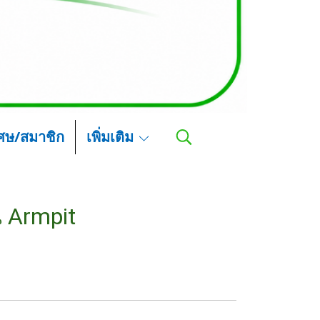
เศษ/สมาชิก
เพิ่มเติม
น Armpit