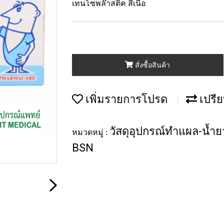
เทนโซพล๊าสติค สีเนื้อ
สั่งซื้อสินค้า
เพิ่มรายการโปรด
เปรีย
วัสดุอุปกรณ์ทำแผล-น้ำยา
หมวดหมู่ :
BSN