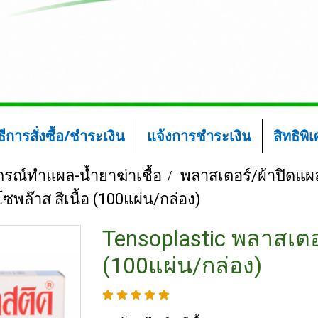
ิธีการสั่งซื้อ/ชำระเงิน
แจ้งการชำระเงิน
สิทธิพิ
ปกรณ์ทำแผล-น้ำยาฆ่าเชื้อ
พลาสเตอร์/ผ้าปิดแผ
ล๊าส สีเนื้อ (100แผ่น/กล่อง)
Tensoplastic พลาสเตอ
(100แผ่น/กล่อง)