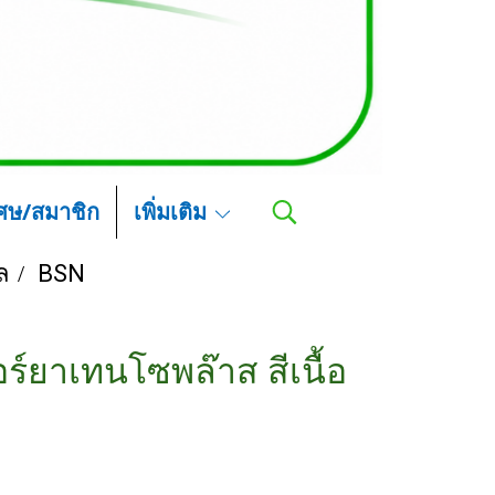
เศษ/สมาชิก
เพิ่มเติม
ล
BSN
ร์ยาเทนโซพล๊าส สีเนื้อ