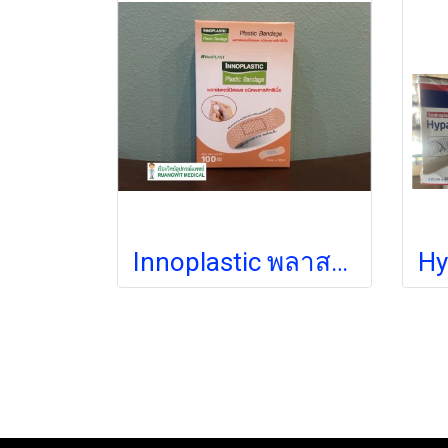
Innoplastic พลาสเตอร์ปิดแผลชนิดพลาสติก สีเนื้อ (100แผ่น/กล่อง)