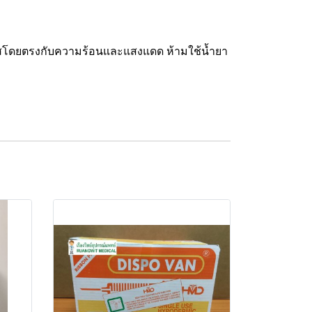
ัมผัสโดยตรงกับความร้อนและแสงแดด ห้ามใช้น้ำยา