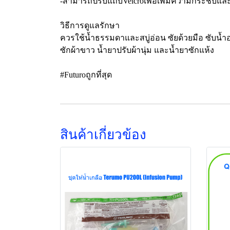
-สามารถปรับแถบVelcroเพื่อเพิ่มความกระชับ
วิธีการดูแลรักษา
ควรใช้น้ำธรรมดาและสบู่อ่อน ซัยด้วยมือ ซับน้
ซักผ้าขาว น้ำยาปรับผ้านุ่ม และน้ำยาซักแห้ง
#Futuroถูกที่สุด
สินค้าเกี่ยวข้อง