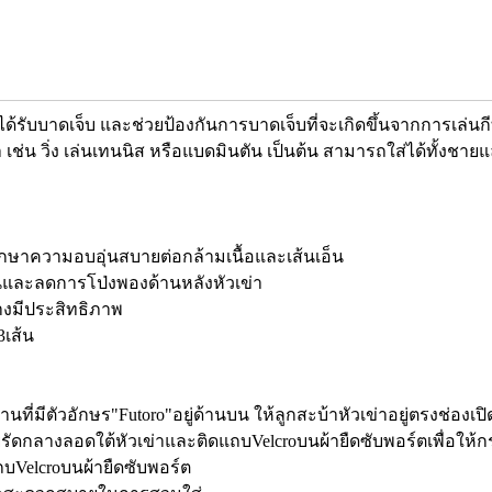
ได้รับบาดเจ็บ และช่วยป้องกันการบาดเจ็บที่จะเกิดขึ้นจากการเล่นก
น วิ่ง เล่นเทนนิส หรือแบดมินตัน เป็นต้น สามารถใส่ได้ทั้งชายแล
กษาความอบอุ่นสบายต่อกล้ามเนื้อและเส้นเอ็น
นและลดการโป่งพองด้านหลังหัวเข่า
่างมีประสิทธิภาพ
3เส้น
านที่มีตัวอักษร"Futoro"อยู่ด้านบน ให้ลูกสะบ้าหัวเข่าอยู่ตรงช่องเป
สายรัดกลางลอดใต้หัวเข่าและติดแถบVelcroบนผ้ายืดซับพอร์ตเพื่อให้ก
ถบVelcroบนผ้ายืดซับพอร์ต