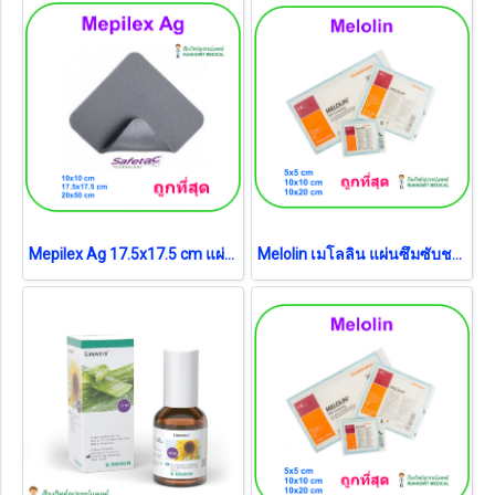
Mepilex Ag 17.5x17.5 cm แผ่นโฟมซิลิโคนปิดแผลชนิดต้านจุลชีพ (1 แผ่น) (exp 28-05-2026) แผ่นสภาพดี
Melolin เมโลลิน แผ่นซึมซับชนิดไม่ติดแผล 10x10 ซม. (1 แผ่น)