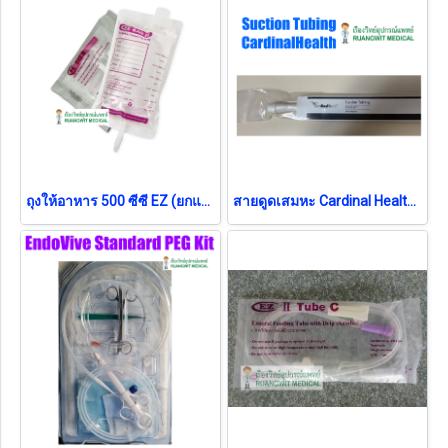
ถุงให้อาหาร 500 ซีซี EZ (ยกแพ็ค 50 ชิ้น)
สายดูดเสมหะ Cardinal Health ไม่มีคอนโทรล (25 เส้น/ห่อ) no.10 (exp 01-06-2026)