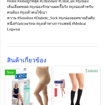
#Jobst #Jobstถูกที่สุด #UltraSheer #UltraCare #ถุงน่อง
เส้นเลือดขอด #ถุงน่องรักษาแผลเรื้อรัง #ถุงน่องสำหรับ
คนท้อง #ถุงเท้าคนไข้เบา
หวาน #Sensifoot #Diabetic_Sock #ถุงน่องยอดขายอันดับ
หนึ่ง#VaricoseVein #ถุงเท้าทางการแพทย์ #Medical
Legwear
สินค้าเกี่ยวข้อง
New