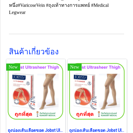
หนึ่ง#VaricoseVein #ถุงเท้าทางการแพทย์ #Medical
Legwear
สินค้าเกี่ยวข้อง
New
New
ถุงน่องเส้นเลือดขอด Jobst Ultrasheer Thigh ระดับต้นขา แรงบีบ 30-40 มม.ปรอท
ถุงน่องเส้นเลือดขอด Jobst Ultrasheer Thigh ระดับต้นขา แรงบีบ 20-30 มม.ปรอท