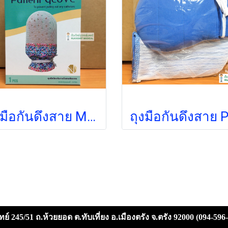
ถุงมือกันดึงสาย M-HORD
ย์ 245/51 ถ.ห้วยยอด ต.ทับเที่ยง อ.เมืองตรัง จ.ตรัง 92000 (094-596