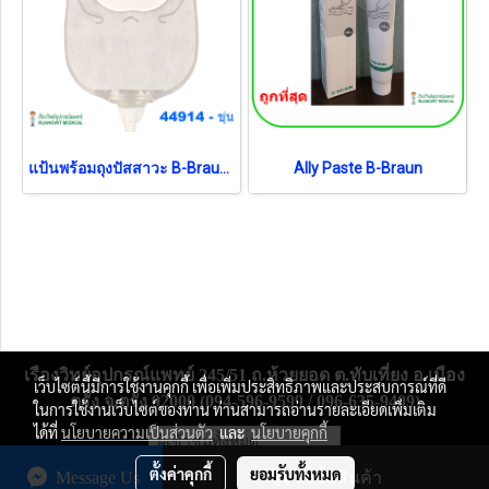
แป้นพร้อมถุงปัสสาวะ B-Braun 12-55 มม. (ขุ่น) (044914) (1 ชิ้น)
Ally Paste B-Braun
เรืองวิทย์อุปกรณ์แพทย์ 245/51 ถ.ห้วยยอด ต.ทับเที่ยง อ.เมือง
เว็บไซต์นี้มีการใช้งานคุกกี้ เพื่อเพิ่มประสิทธิภาพและประสบการณ์ที่ดี
ตรัง จ.ตรัง 92000 (094-596-9599 / 096-635-9409)
ในการใช้งานเว็บไซต์ของท่าน ท่านสามารถอ่านรายละเอียดเพิ่มเติม
ได้ที่
นโยบายความเป็นส่วนตัว
และ
นโยบายคุกกี้
ผู้เข้าชมวันนี้
1,264
ตั้งค่าคุกกี้
ยอมรับทั้งหมด
Message Us
สั่งซื้อสินค้า
Powered by
MakeWebEasy.com