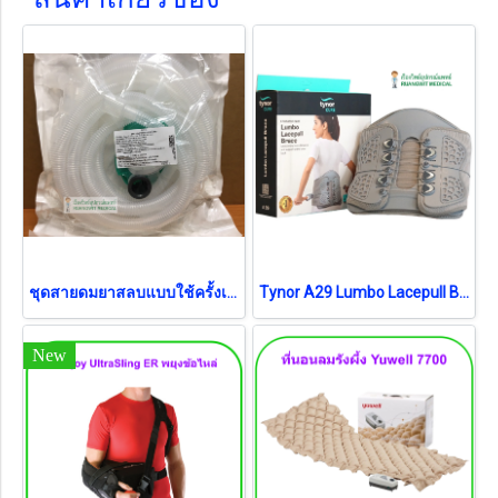
ชุดสายดมยาสลบแบบใช้ครั้งเดียว Anesthesia Breathing Circuit MF-LAB เด็ก (B0580)
Tynor A29 Lumbo Lacepull Brace เข็มขัดพยุงหลังระบบล็อกเลสพูลแบบดึง (รุ่นใหม่)
New