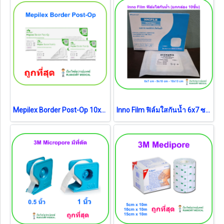
Mepilex Border Post-Op 10x20 cm (แผ่นซับ 5x15cm) (1 แผ่น) (exp 28-8-2026)
Inno Film ฟิล์มใสกันน้ำ 6x7 ซม. (ยกกล่องมี 10 แผ่น)