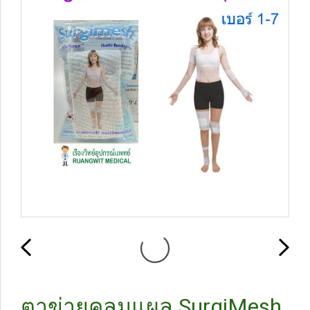
ตาข่ายคลุมแผล SurgiMesh