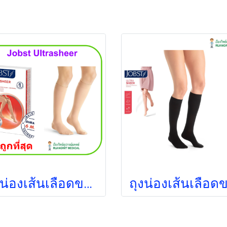
ถุงน่องเส้นเลือดขอด Jobst ระดับเข่า แรงบีบ 15-20 มม.ปรอท