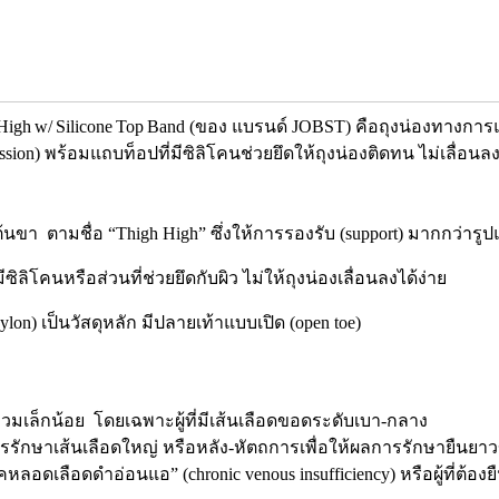
gh High w/ Silicone Top Band (ของ แบรนด์ JOBST) คือถุงน่องทางกา
ession) พร้อมแถบท็อปที่มีซิลิโคนช่วยยึดให้ถุงน่องติดทน ไม่เลื่อนล
งต้นขา ตามชื่อ “Thigh High” ซึ่งให้การรองรับ (support) มากกว่ารู
ซิลิโคนหรือส่วนที่ช่วยยึดกับผิว ไม่ให้ถุงน่องเลื่อนลงได้ง่าย
lon) เป็นวัสดุหลัก มีปลายเท้าแบบเปิด (open toe)
อบวมเล็กน้อย โดยเฉพาะผู้ที่มีเส้นเลือดขอดระดับเบา-กลาง
ำการรักษาเส้นเลือดใหญ่ หรือหลัง-หัตถการเพื่อให้ผลการรักษายืนยา
เลือดดำอ่อนแอ” (chronic venous insufficiency) หรือผู้ที่ต้องยื