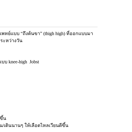
รแพทย์แบบ “ถึงต้นขา” (thigh high) ที่ออกแบบมา
งระหว่างวัน
ปแบบ knee-high Jobst
วขึ้น
น/เดินนานๆ ให้เลือดไหลเวียนดีขึ้น