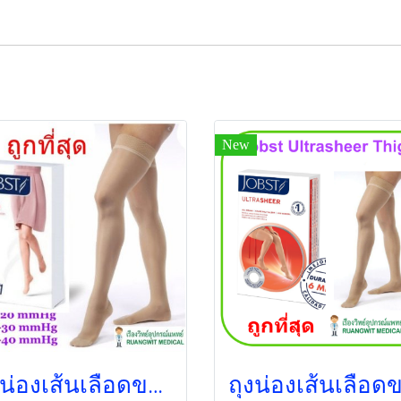
New
ถุงน่องเส้นเลือดขอด Jobst ระดับต้นขา แรงบีบ 15-20 มม.ปรอท