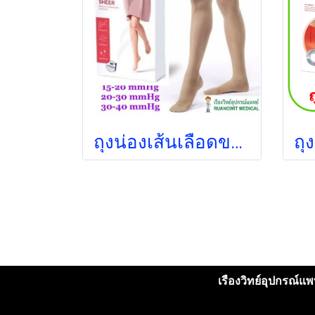
ถุงน่องเส้นเลือดขอด Jobst ระดับต้นขา แรงบีบ 15-20 มม.ปรอท
เรืองวิทย์อุปกรณ์แพท