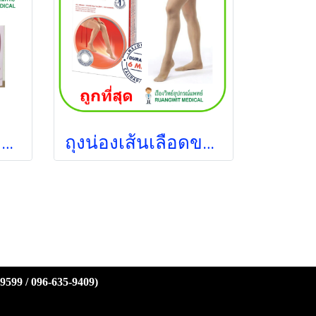
ถุงน่องเส้นเลือดขอด Jobst ระดับต้นขา แรงดัน 30-40 มม.ปรอท สีดำ
ถุงน่องเส้นเลือดขอด Jobst Ultrasheer Thigh ระดับต้นขา แรงบีบ 30-40 มม.ปรอท
-9599 / 096-635-9409)