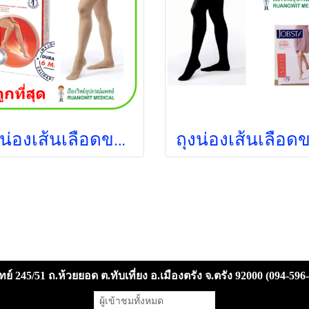
ถุงน่องเส้นเลือดขอด Jobst Ultrasheer Thigh ระดับต้นขา แรงบีบ 20-30 มม.ปรอท
ย์ 245/51 ถ.ห้วยยอด ต.ทับเที่ยง อ.เมืองตรัง จ.ตรัง 92000 (094-596
ผู้เข้าชมวันนี้
10,590