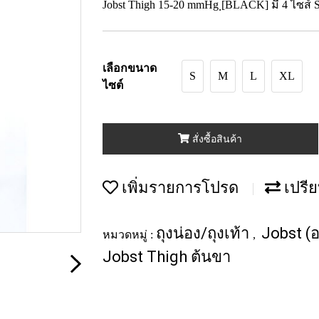
Jobst Thigh 15-20 mmHg ฺ[BLACK] มี 4 ไซส์
เลือกขนาด
S
M
L
XL
ไซต์
สั่งซื้อสินค้า
เพิ่มรายการโปรด
เปรีย
ถุงน่อง/ถุงเท้า
Jobst (อ
หมวดหมู่ :
,
Jobst Thigh ต้นขา