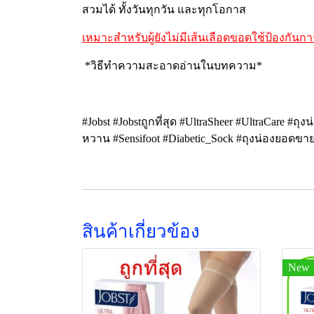
สวมได้ ทั้งวันทุกวัน และทุกโอกาส
เหมาะสำหรับผู้ยังไม่มีเส้นเลือดขอด
ใช้ป้องกันกา
*วิธีทำความสะอาดอ่านในบทความ*
#Jobst #Jobstถูกที่สุด #UltraSheer #UltraCare #ถ
หวาน #Sensifoot #Diabetic_Sock #ถุงน่องยอดขาย
สินค้าเกี่ยวข้อง
New