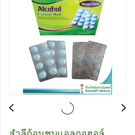
สำลีก้อนชุบแอลกอฮอล์