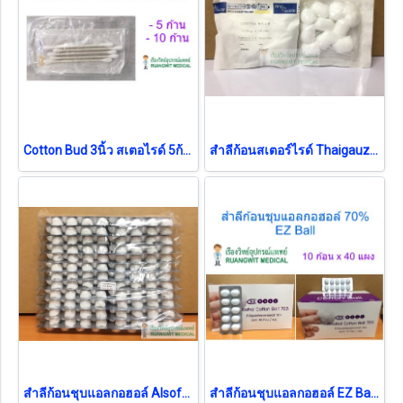
Cotton Bud 3นิ้ว สเตอไรด์ 5ก้าน [Thai Gauze]
สำลีก้อนสเตอร์ไรด์ Thaigauze (10ก้อน/ซอง) (ขนาดก้อน 0.35 กรัม)
สำลีก้อนชุบแอลกอฮอล์ Alsoff (1 แผง)
สำลีก้อนชุบแอลกอฮอล์ EZ Ball (ยกกล่อง)