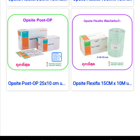
Opsite Post-OP 25x10 cm แผ่นเทปใสปิดแผลกันน้ำพร้อมแผ่นซับ (1 แผ่น)
Opsite Flexifix 15CM x 10M แผ่นฟิล์มใสกันน้ำ (1 กล่อง)