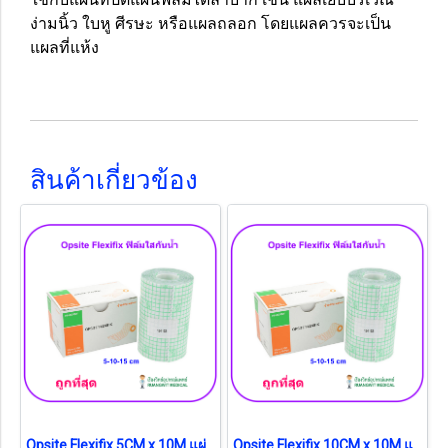
ง่ามนิ้ว ใบหู ศีรษะ หรือแผลถลอก โดยแผลควรจะเป็น
แผลที่แห้ง
สินค้าเกี่ยวข้อง
Opsite Flexifix 5CM x 10M แผ่นฟิล์มใสกันน้ำ (1 กล่อง)
Opsite Flexifix 10CM x 10M แผ่นฟิล์มใสกันน้ำ (1 กล่อง)