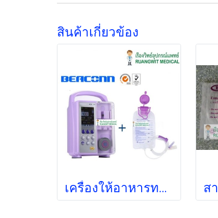
สินค้าเกี่ยวข้อง
เครื่องให้อาหารทางสายยาง BEACONN รุ่น BN-700A (แถมถุงให้อาหาร 500ml 2 ถุง) (ส่งฟรี)