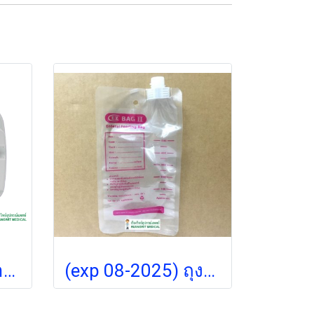
เครืÉองควบคุมการให้อาหารเหลวทางสายยาง Kangaroo Omni รุ่นใหม่ (Pre-Order)
(exp 08-2025) ถุงอาหารสูตรดื่ม EZ 500mL (1 ใบ)