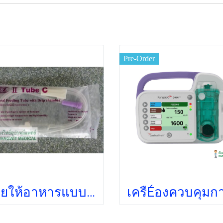
Pre-Order
สายให้อาหารแบบมีกระเปาะ EZ (ยกแพ็ค 50 ชิ้น)