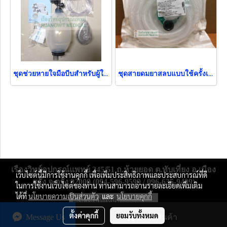
ชุดช่วยหายใจมือบีบสำหรับผู้ใหญ่ Ambu Bag MF-LAB Adult (ถุง PVC) (SSI-01-RTMA)
ชุดสายดมยาสลบแบบใช้ครั้งเดียว Anesthesia Breathing Circuit MF-LAB เด็ก (B0580)
เรืองวิทย์อุปกรณ์แพทย์ 245/51 ถ.ห้วยยอด ต.ทับเที่ยง อ.เมือง
เว็บไซต์นี้มีการใช้งานคุกกี้ เพื่อเพิ่มประสิทธิภาพและประสบการณ์ที่ดี
ตรัง จ.ตรัง 92000 (094-596-9599 / 096-635-9409)
ในการใช้งานเว็บไซต์ของท่าน ท่านสามารถอ่านรายละเอียดเพิ่มเติม
ได้ที่
นโยบายความเป็นส่วนตัว
และ
นโยบายคุกกี้
ผู้เข้าชมวันนี้
1
ตั้งค่าคุกกี้
ยอมรับทั้งหมด
Message Us
สั่งซื้อสินค้า
Powered by
MakeWebEasy.com