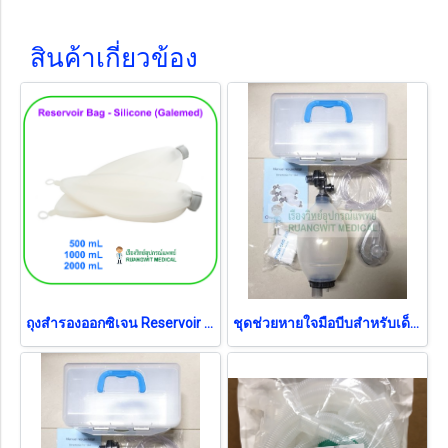
สินค้าเกี่ยวข้อง
ถุงสำรองออกซิเจน Reservoir Bag - Silicone 2000 mL (ต่อ Ambu) (AR0097)
ชุดช่วยหายใจมือบีบสำหรับเด็ก Ambu Bag MF-LAB (ถุง PVC) - Pediatric เด็ก (SSI-02-RTMA) (exp 02-2028)