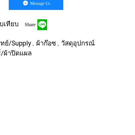
Message Us
บเทียบ
Share
พทย์/Supply
ผ้าก๊อซ
วัสดุอุปกรณ์
,
,
/ผ้าปิดแผล