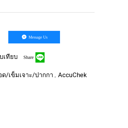
Message Us
บเทียบ
Share
ือด/เข็มเจาะ/ปากกา
AccuChek
,