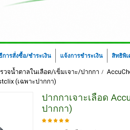
ิธีการสั่งซื้อ/ชำระเงิน
แจ้งการชำระเงิน
สิทธิพิ
งตรวจน้ำตาลในเลือด/เข็มเจาะ/ปากกา
AccuCh
tclix (เฉพาะปากกา)
ปากกาเจาะเลือด Accu
ปากกา)