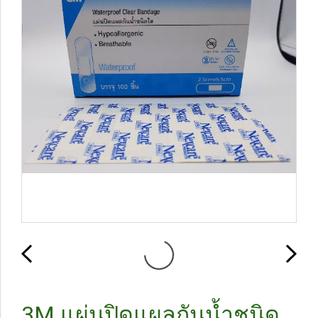
3M แผ่นปิดแผลกันน้ำชนิด