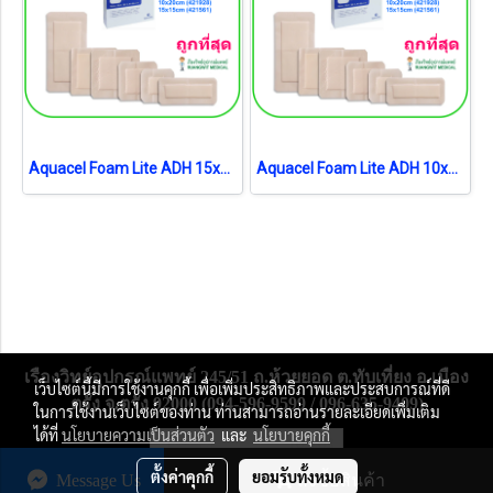
Aquacel Foam Lite ADH 15x15cm (421561) (1 แผ่น)
Aquacel Foam Lite ADH 10x10cm (421559) (1 แผ่น)
เรืองวิทย์อุปกรณ์แพทย์ 245/51 ถ.ห้วยยอด ต.ทับเที่ยง อ.เมือง
เว็บไซต์นี้มีการใช้งานคุกกี้ เพื่อเพิ่มประสิทธิภาพและประสบการณ์ที่ดี
ตรัง จ.ตรัง 92000 (094-596-9599 / 096-635-9409)
ในการใช้งานเว็บไซต์ของท่าน ท่านสามารถอ่านรายละเอียดเพิ่มเติม
ได้ที่
นโยบายความเป็นส่วนตัว
และ
นโยบายคุกกี้
ผู้เข้าชมวันนี้
10,703
ตั้งค่าคุกกี้
ยอมรับทั้งหมด
Message Us
สั่งซื้อสินค้า
Powered by
MakeWebEasy.com