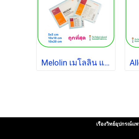
Melolin เมโลลิน แผ่นซึมซับชนิดไม่ติดแผล 5x5 ซม. (1 แผ่น)
เรืองวิทย์อุปกรณ์แพท