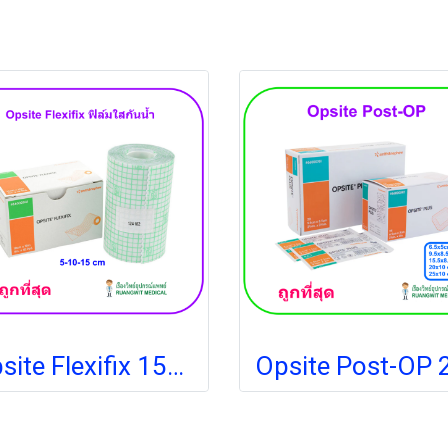
Opsite Flexifix 15CM x 10M แผ่นฟิล์มใสกันน้ำ (1 กล่อง)