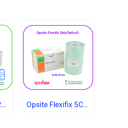
Opsite Post-OP 25x10 cm แผ่นเทปใสปิดแผลกันน้ำพร้อมแผ่นซับ (1 แผ่น)
Opsite Flexifix 5CM x 10M แผ่นฟิล์มใสกันน้ำ (1 กล่อง)