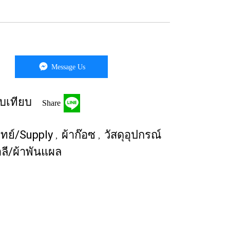
Message Us
บเทียบ
Share
พทย์/Supply
ผ้าก๊อซ
วัสดุอุปกรณ์
,
,
ำลี/ผ้าพันแผล