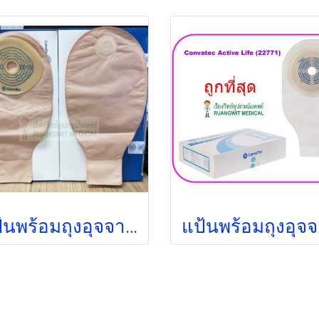
แป้นพร้อมถุงอุจจาระ Convatec Esteem Plus 20-70 มม. สีขุ่น เกรดพรีเมี่ยม (421838)