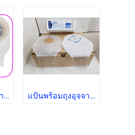
แป้นพร้อมถุงอุจจาระใส Convatec Active Life 19-64 มม. (22771) (1 ชิ้น)
แป้นพร้อมถุงอุจจาระปลายเปิด Convatec Little Ones (รหัส 020922)