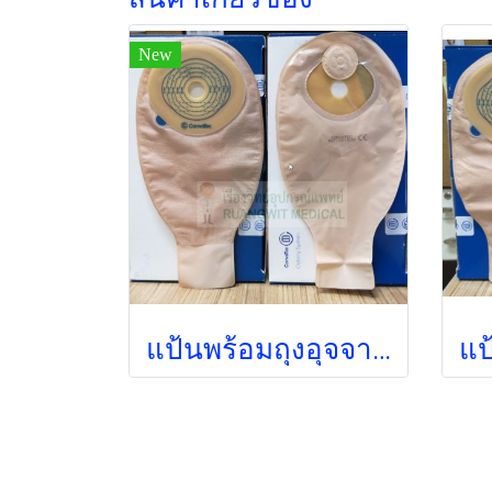
New
แป้นพร้อมถุงอุจจาระ Convatec Esteem Plus 20-70 มม. สีใส เกรดพรีเมี่ยม (421848)