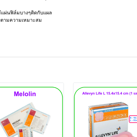
มีแผ่นฟิล์มบางๆติดกับแผล
นแผล ตามความเหมาะสม