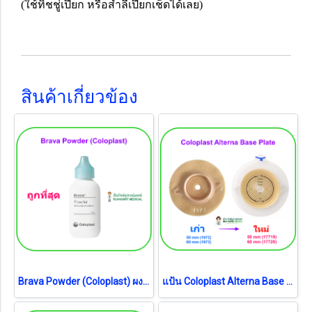
(ใช้ทิชชู่เปียก หรือสำลีเปียกเช็ดได้เลย)
สินค้าเกี่ยวข้อง
Brava Powder (Coloplast) ผงรักษาแผลรอบรูเปิดทวารเทียม (exp 11-2027)
แป้น Coloplast Alterna Base Plate 60 mm (17720) (1 ชิ้น)