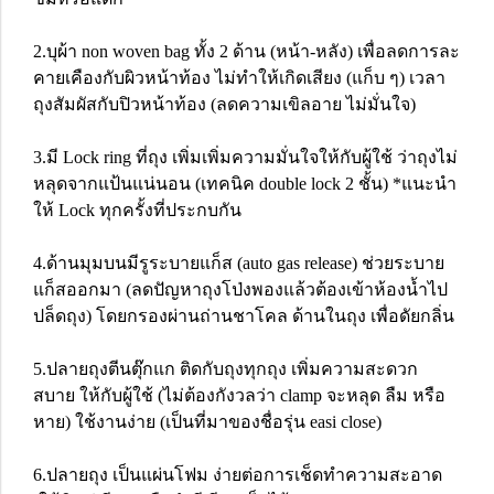
2.บุผ้า non woven bag ทั้ง 2 ด้าน (หน้า-หลัง) เพื่อลดการละ
คายเคืองกับผิวหน้าท้อง ไม่ทำให้เกิดเสียง (แก็บ ๆ) เวลา
ถุงสัมผัสกับปิวหน้าท้อง (ลดความเขิลอาย ไม่มั่นใจ)
3.มี Lock ring ที่ถุง เพิ่มเพิ่มความมั่นใจให้กับผู้ใช้ ว่าถุงไม่
หลุดจากแป้นแน่นอน (เทคนิค double lock 2 ชั้น) *แนะนำ
ให้ Lock ทุกครั้งที่ประกบกัน
4.ด้านมุมบนมีรูระบายแก็ส (auto gas release) ช่วยระบาย
แก็สออกมา (ลดปัญหาถุงโป่งพองแล้วต้องเข้าห้องน้ำไป
ปล็ดถุง) โดยกรองผ่านถ่านชาโคล ด้านในถุง เพื่อดัยกลิ่น
5.ปลายถุงตีนตุ๊กแก ติดกับถุงทุกถุง เพิ่มความสะดวก
สบาย ให้กับผู้ใช้ (ไม่ต้องกังวลว่า clamp จะหลุด ลืม หรือ
หาย) ใช้งานง่าย (เป็นที่มาของชื่อรุ่น easi close)
6.ปลายถุง เป็นแผ่นโฟม ง่ายต่อการเช็ดทำความสะอาด