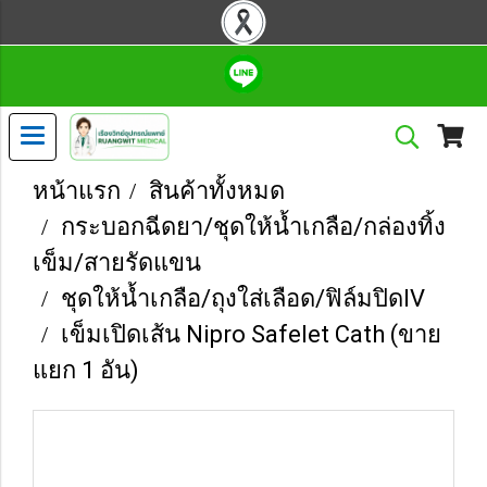
หน้าแรก
สินค้าทั้งหมด
กระบอกฉีดยา/ชุดให้น้ำเกลือ/กล่องทิ้ง
เข็ม/สายรัดแขน
ชุดให้น้ำเกลือ/ถุงใส่เลือด/ฟิล์มปิดIV
เข็มเปิดเส้น Nipro Safelet Cath (ขาย
แยก 1 อัน)