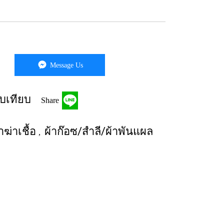
Message Us
บเทียบ
Share
ฆ่าเชื้อ
ผ้าก๊อซ/สำลี/ผ้าพันแผล
,