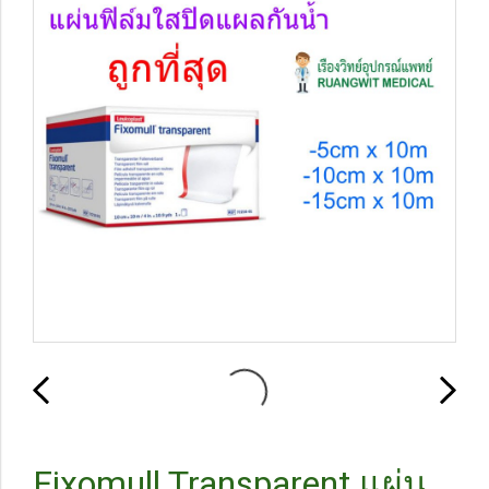
Fixomull Transparent แผ่น