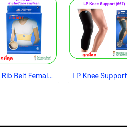
LP Rib Belt Female (F910) เข็มขัดพยุงหน้าอกและซี่โครงสำหรับผู้หญิง