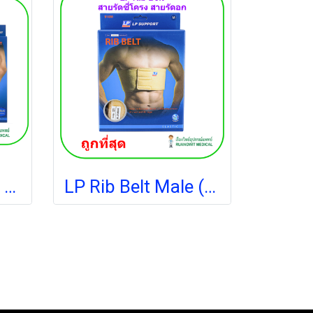
LP Knee Support (667) ผ้ายืดรัดกล้ามเนื้อ รัดขา รัดเข่า (สีดำ) (1 ข้าง)
LP Rib Belt Male (M910) เข็มขัดพยุงหน้าอกและซี่โครงสำหรับผู้ชาย