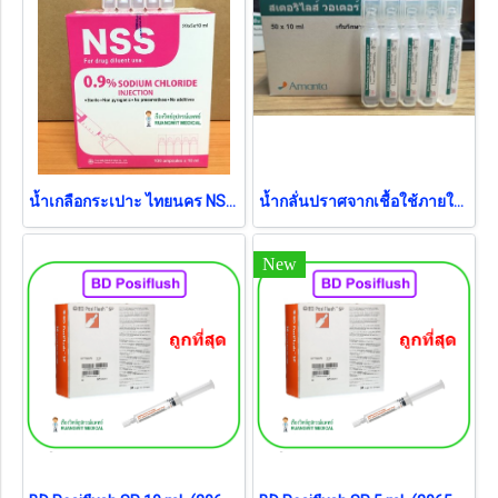
น้ำเกลือกระเปาะ ไทยนคร NSS Sodium Chloride 0.9% (10 mL) (1 กระเปาะ)
น้ำกลั่นปราศจากเชื้อใช้ภายใน Sterile Water Amanta 10 mL (50กระเปาะ/กล่อง) (exp 05-2027)
New