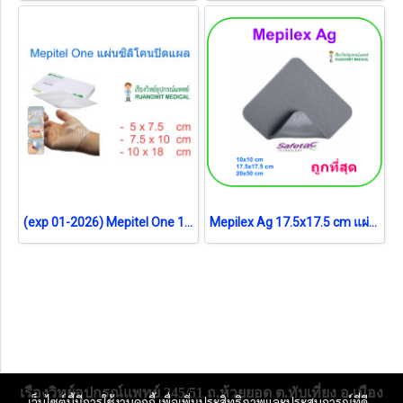
(exp 01-2026) Mepitel One 10x18 cm (1 แผ่น)
Mepilex Ag 17.5x17.5 cm แผ่นโฟมซิลิโคนปิดแผลชนิดต้านจุลชีพ (1 แผ่น) (exp 28-05-2026) แผ่นสภาพดี
เรืองวิทย์อุปกรณ์แพทย์ 245/51 ถ.ห้วยยอด ต.ทับเที่ยง อ.เมือง
เว็บไซต์นี้มีการใช้งานคุกกี้ เพื่อเพิ่มประสิทธิภาพและประสบการณ์ที่ดี