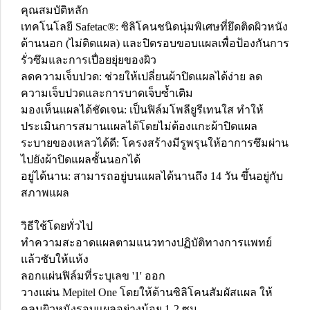
คุณสมบัติหลัก
เทคโนโลยี Safetac®: ซิลิโคนชนิดนุ่มพิเศษที่ยึดติดผิวหนัง
ด้านนอก (ไม่ติดแผล) และปิดรอบขอบแผลเพื่อป้องกันการ
รั่วซึมและการเปื่อยยุ่ยของผิว
ลดความเจ็บปวด: ช่วยให้เปลี่ยนผ้าปิดแผลได้ง่าย ลด
ความเจ็บปวดและการบาดเจ็บซ้ำเติม
มองเห็นแผลได้ชัดเจน: เป็นฟิล์มโพลียูรีเทนใส ทำให้
ประเมินการสมานแผลได้โดยไม่ต้องแกะผ้าปิดแผล
ระบายของเหลวได้ดี: โครงสร้างมีรูพรุนให้อาการซึมผ่าน
ไปยังผ้าปิดแผลชั้นนอกได้
อยู่ได้นาน: สามารถอยู่บนแผลได้นานถึง 14 วัน ขึ้นอยู่กับ
สภาพแผล
วิธีใช้โดยทั่วไป
ทำความสะอาดแผลตามแนวทางปฏิบัติทางการแพทย์
แล้วซับให้แห้ง
ลอกแผ่นฟิล์มที่ระบุเลข '1' ออก
วางแผ่น Mepitel One โดยให้ด้านซิลิโคนสัมผัสแผล ให้
คลุมผิวหนังรอบแผลอย่างน้อย 1-2 ซม.