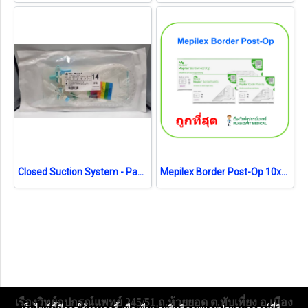
Closed Suction System - Pacific Health No.14 สายดูดเสมหะระบบปิด (exp 12-2026)
Mepilex Border Post-Op 10x20 cm (แผ่นซับ 5x15cm) (1 แผ่น) (exp 28-8-2026)
เรืองวิทย์อุปกรณ์แพทย์ 245/51 ถ.ห้วยยอด ต.ทับเที่ยง อ.เมือง