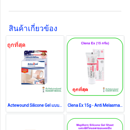
สินค้าเกี่ยวข้อง
Actewound Silicone Gel แบบม้วน 2.5x100cm (1 ม้วน)
Clena Ex 15g - Anti Melasma ไม่มีสเตียรอยด์ ลดฝ้า จุดด่างดำ