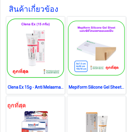
สินค้าเกี่ยวข้อง
Clena Ex 15g - Anti Melasma ไม่มีสเตียรอยด์ ลดฝ้า จุดด่างดำ
Mepiform Silicone Gel Sheet 10x18 cm แผ่นซิลิโคนลดรอยแผลเป็นขนาดใหญ่ (1 แผ่น)