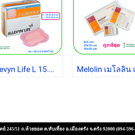
Allevyn Life L 15.4x15.4 cm (1 แผ่น)
ย์ 245/51 ถ.ห้วยยอด ต.ทับเที่ยง อ.เมืองตรัง จ.ตรัง 92000 (094-596