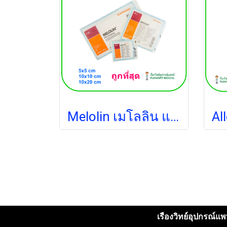
Melolin เมโลลิน แผ่นซึมซับชนิดไม่ติดแผล 10x10 ซม. (1 แผ่น)
เรืองวิทย์อุปกรณ์แพท