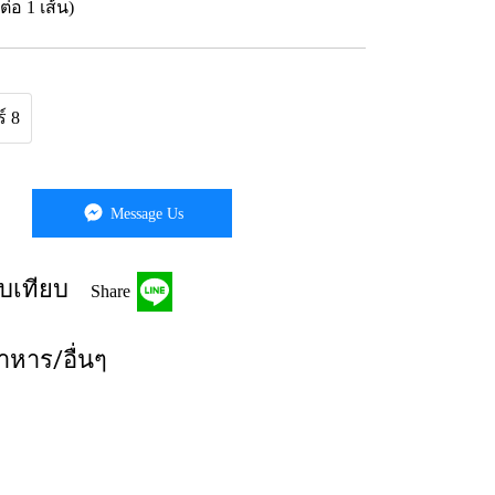
ต่อ 1 เส้น)
์ 8
Message Us
บเทียบ
Share
หาร/อื่นๆ