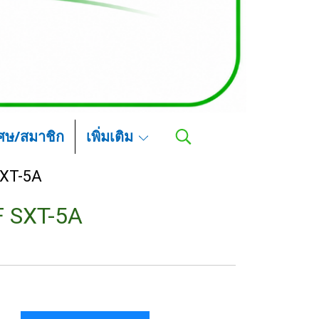
เศษ/สมาชิก
เพิ่มเติม
SXT-5A
F SXT-5A