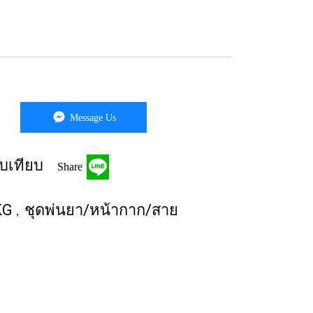
Message Us
บเทียบ
Share
KG
ชุดพ่นยา/หน้ากาก/สาย
,